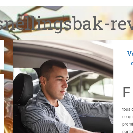
snellingsbak-rev
Vo
F
tous 
ce qu
premi
porti