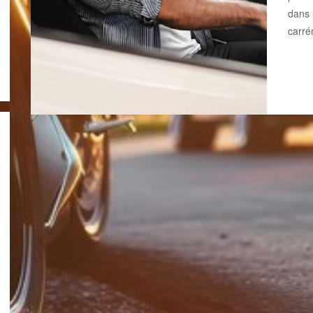
dans 
carré